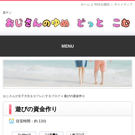
ホーム
|
RSSを購読 |
サイトマップ
逆ナン
MENU
おじさんが女子大生をセフレにするブログ
» 遊びの資金作り
遊びの資金作り
目安時間：
約 13分